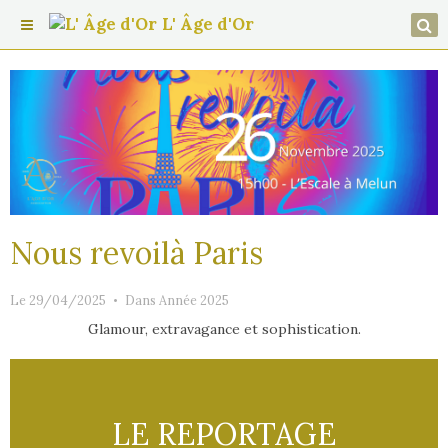
L' Âge d'Or
Nous revoilà Paris
Le 29/04/2025
Dans
Année 2025
Glamour, extravagance et sophistication.
LE REPORTAGE