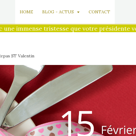
HOME
BLOG - ACTUS
CONTACT
 immense tristesse que votre présidente vous an
epas ST Valentin