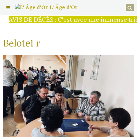
L' Âge d'Or
AVIS DE DÉCÈS : C'est avec une immense trist
Belote1 r