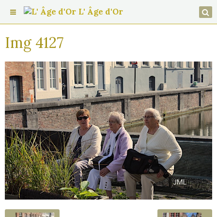
L' Âge d'Or
Img 4127