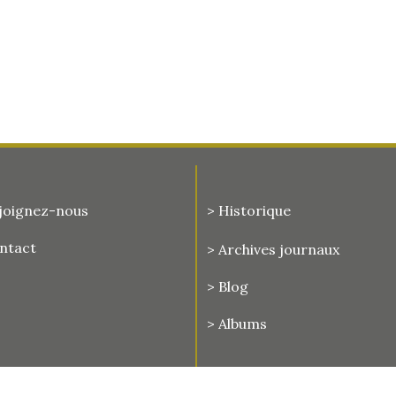
joignez-nous
> Historique
ontact
>
Archives journaux
> Blog
> Albums