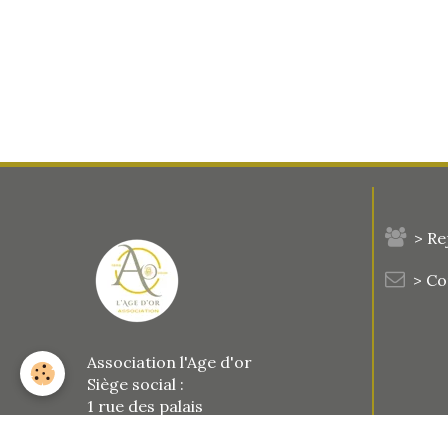
> Re
> C
Association l'Age d'or
Siège social :
1 rue des palais
77123 Le Vaudoué