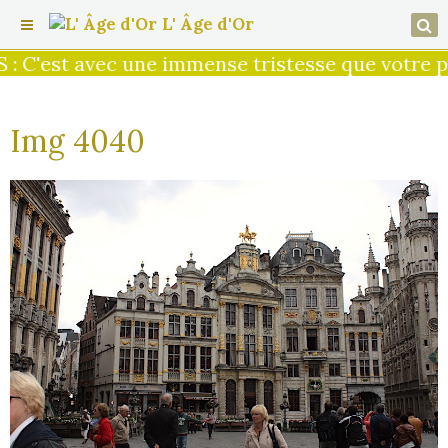
L' Âge d'Or
 C'est avec une immense tristesse que votre pr
Img 4040