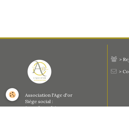
> Re
> C
Association l'Age d'or
Siège social :
1 rue des palais
77123 Le Vaudoué