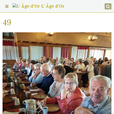
L' Âge d'Or
49