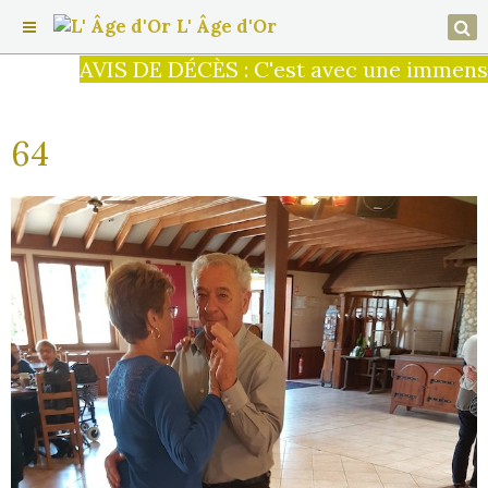
L' Âge d'Or
AVIS DE DÉCÈS : C'est avec une immense t
64