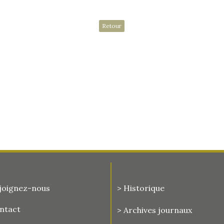
Retour
joignez-nous
> Historique
ontact
>
Archives journaux