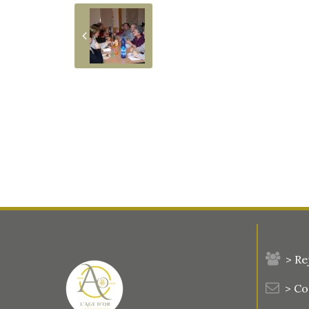
> Re
> C