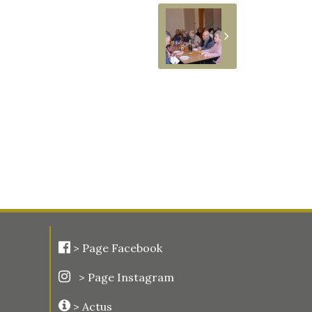
>
Page Facebook
> Page Instagram
> Actus