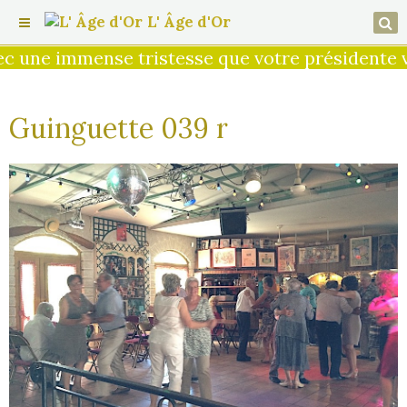
L' Âge d'Or
 une immense tristesse que votre présidente vo
Guinguette 039 r