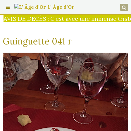
L' Âge d'Or
AVIS DE DÉCÈS : C'est avec une immense tristess
Guinguette 041 r