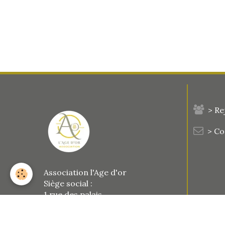
> Re
> C
Association l'Age d'or
Siège social :
1 rue des palais
77123 Le Vaudoué