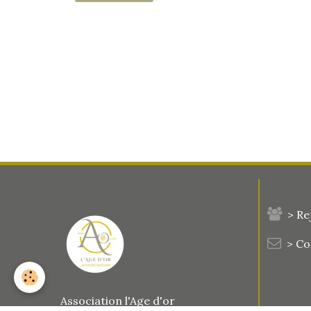
> Re
> C
Association l'Age d'or