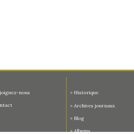
joignez-nous
> Historique
ontact
>
Archives journaux
> Blog
> Albums