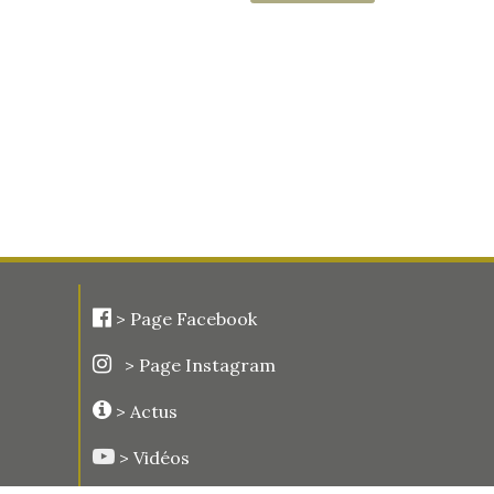
>
Page Facebook
> Page Instagram
> Actus
> Vidéos