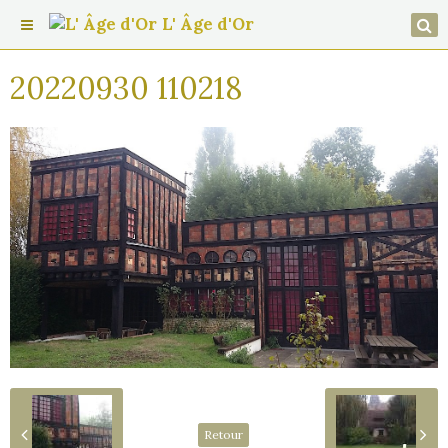
L' Âge d'Or
20220930 110218
Retour