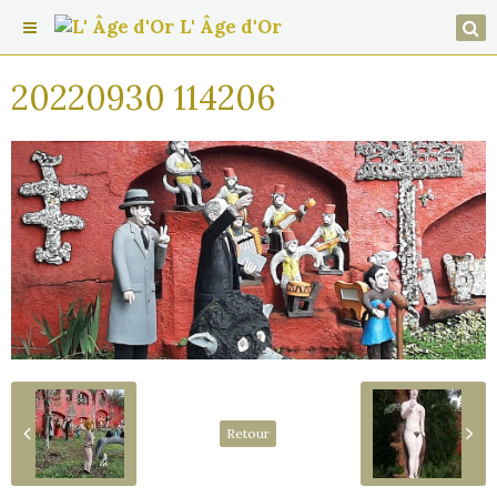
L' Âge d'Or
20220930 114206
Retour