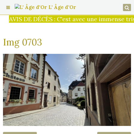
L' Âge d'Or
AVIS DE DÉCÈS : C'est avec une immense trist
Img 0703