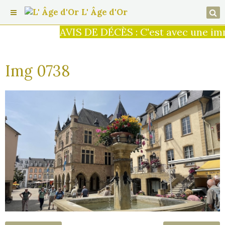
L' Âge d'Or
AVIS DE DÉCÈS : C'est avec une imme
Img 0738