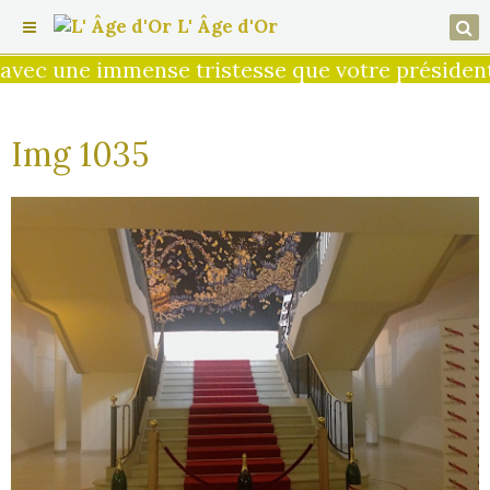
L' Âge d'Or
vec une immense tristesse que votre présidente
Img 1035