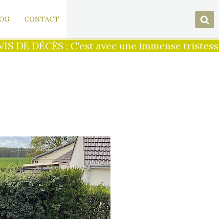
OG
CONTACT
 DE DÉCÈS : C'est avec une immense tristesse qu