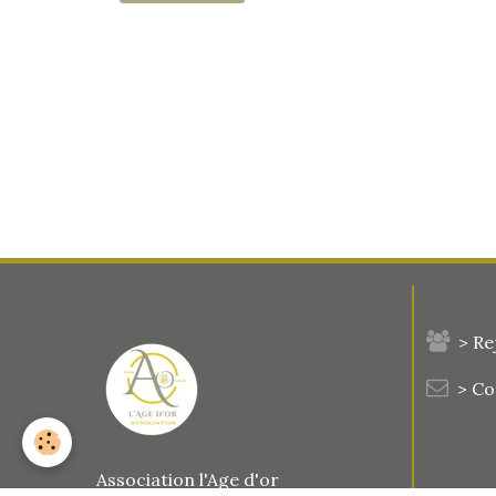
> Re
> C
Association l'Age d'or