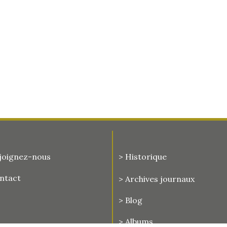
joignez-nous
> Historique
ontact
>
Archives journaux
> Blog
> Albums