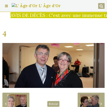
L' Âge d'Or
AVIS DE DÉCÈS : C'est avec une immense tris
4
Retour