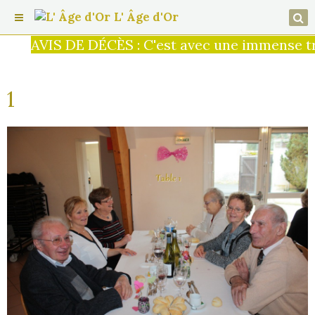
L' Âge d'Or
AVIS DE DÉCÈS : C'est avec une immense tris
1