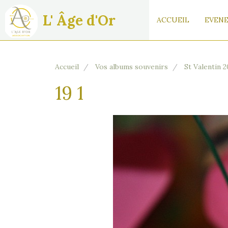
L' Âge d'Or
ACCUEIL
EVENE
Accueil
Vos albums souvenirs
St Valentin 
19 1