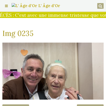
L' Âge d'Or
ÈS : C'est avec une immense tristesse que votr
Img 0235