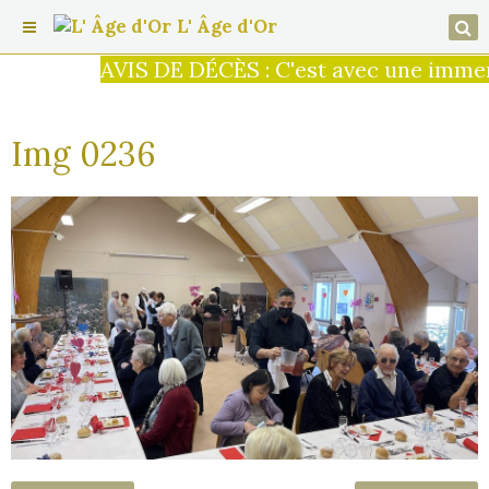
L' Âge d'Or
AVIS DE DÉCÈS : C'est avec une immense
Img 0236