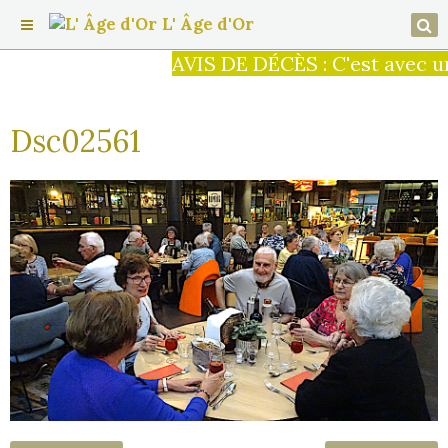
L' Âge d'Or
AVIS DE DÉCÈS : C'est avec un
Dsc02561