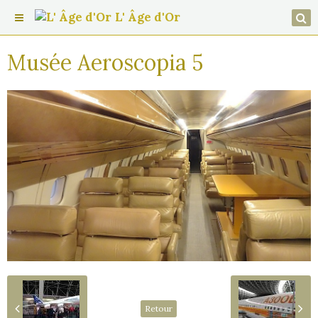
L' Âge d'Or
Musée Aeroscopia 5
Retour