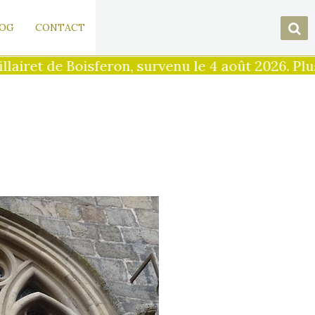
OG
CONTACT
ret de Boisferon, survenu le 4 août 2026. Plus