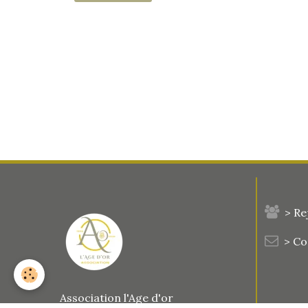
> Re
> C
Association l'Age d'or