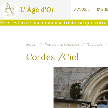
L' Âge d'Or
ACCUEIL
EVENE
C'est avec une immense tristesse que votre prés
Accueil
Vos albums souvenirs
Toulouse
Cordes /Ciel