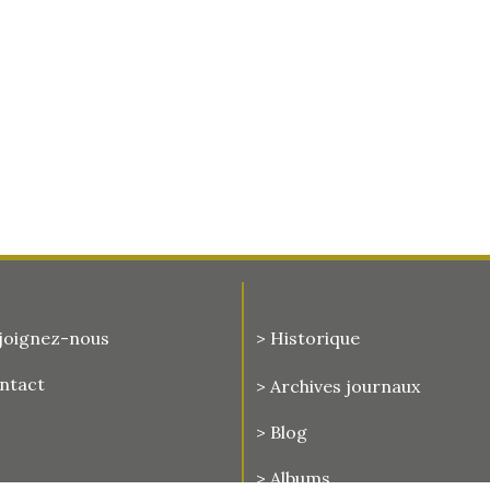
joignez-nous
> Historique
ontact
>
Archives journaux
> Blog
> Albums