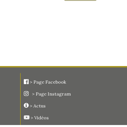
>
Page Facebook
> Page Instagram
> Actus
> Vidéos