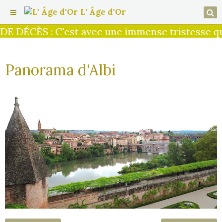
L' Âge d'Or
DE DÉCÈS : C'est avec une immense tristesse que
Panorama d'Albi