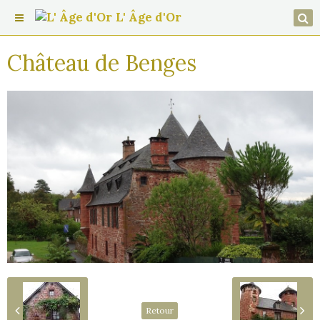
L' Âge d'Or
Château de Benges
Retour