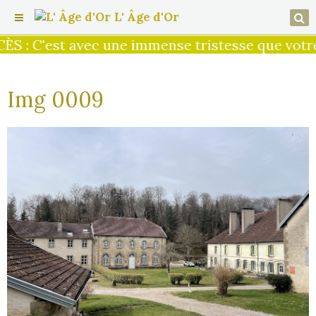
L' Âge d'Or
S : C'est avec une immense tristesse que votre 
Img 0009