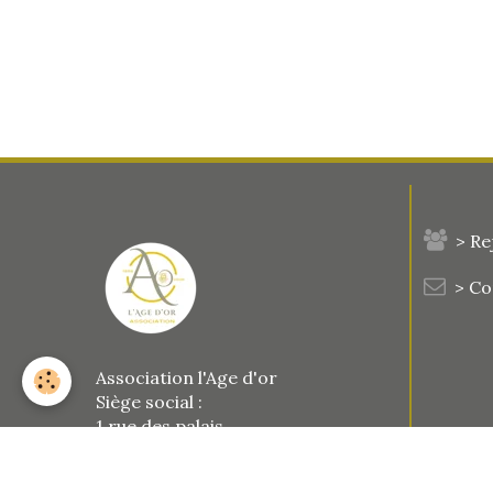
> Re
> C
Association l'Age d'or
Siège social :
1 rue des palais
77123 Le Vaudoué