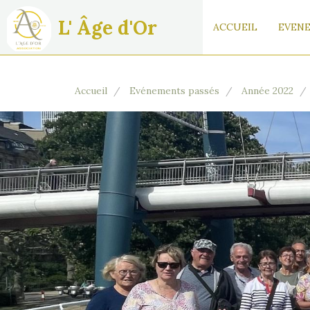
L' Âge d'Or
ACCUEIL
EVENE
Accueil
Evénements passés
Année 2022