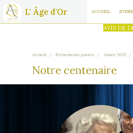
L' Âge d'Or
ACCUEIL
EVENE
AVIS DE DÉCÈS : C'est av
Accueil
Evénements passés
Année 2023
Notre centenaire