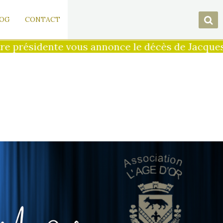
OG
CONTACT
ous annonce le décès de Jacques Hillairet de B