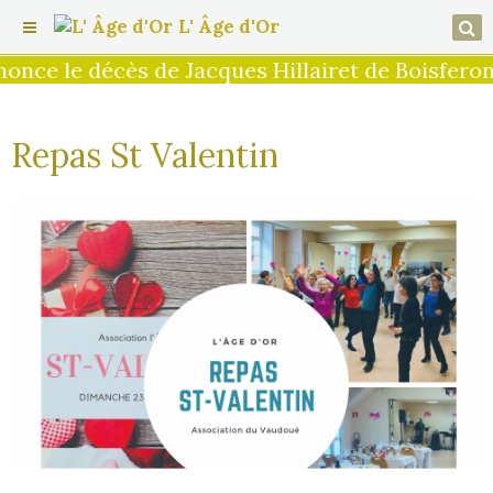
L' Âge d'Or
le décès de Jacques Hillairet de Boisferon, su
Repas St Valentin