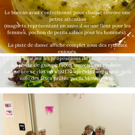
Le bureau avait confectionné pour chaque convive une
petite attention
(magnets représentant un animal ou une fleur pour les
femmes, pochon de petits sablés pour les hommes).
La piste de danse affiche complet sous des rythmes
enjoués.
Un petit tour sur les propositions du programme 2020.
La photo de groupe façon souvenir est réalisée.
La journée se clôt vers 18H30 après le rangement de la
salle des fêtes prêtée par la Municipalité.