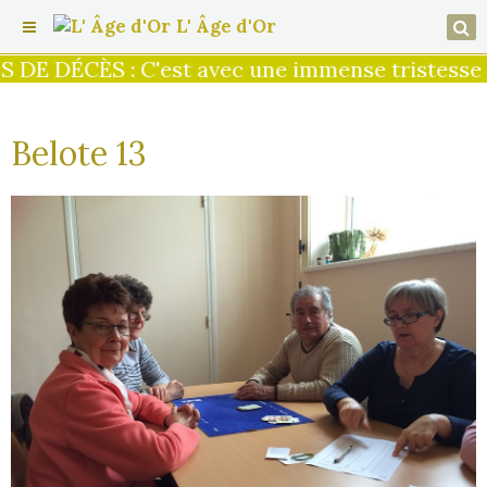
L' Âge d'Or
 DE DÉCÈS : C'est avec une immense tristesse q
Belote 13