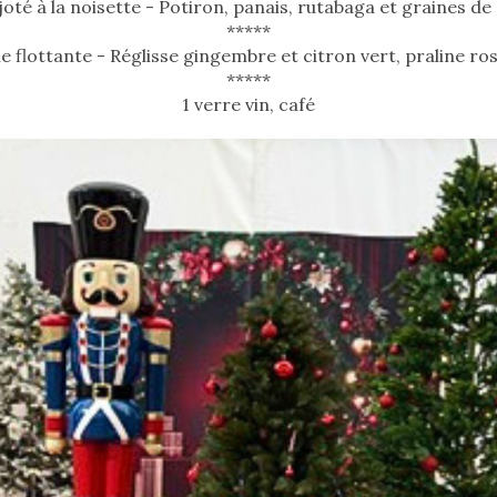
oté à la noisette - Potiron, panais, rutabaga et graines d
*****
le flottante - Réglisse gingembre et citron vert, praline ro
*****
1 verre vin, café