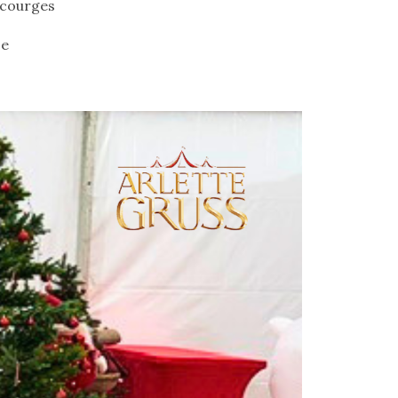
e courges
se