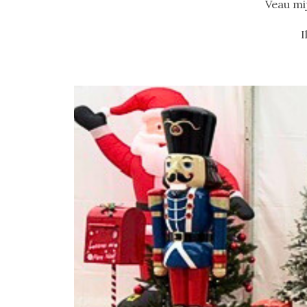
Veau mij
I