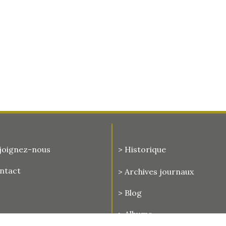
joignez-nous
> Historique
ontact
>
Archives journaux
> Blog
> Albums