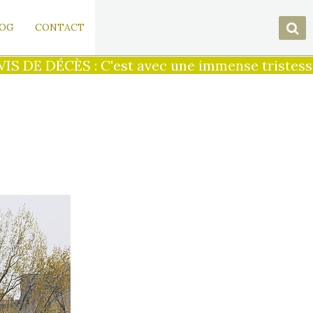
OG
CONTACT
 DE DÉCÈS : C'est avec une immense tristesse q