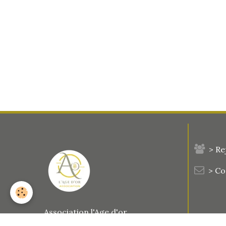
> Re
> C
Association l'Age d'or
Siège social :