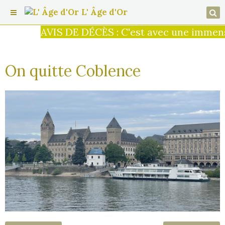
L' Âge d'Or
AVIS DE DÉCÈS : C'est avec une immense 
On quitte Coblence