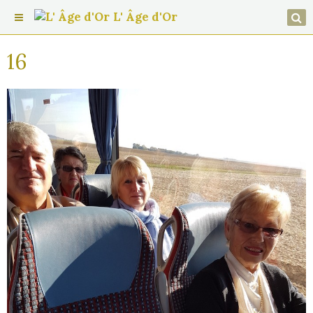
L' Âge d'Or
16