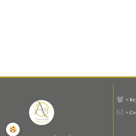
> Re
> C