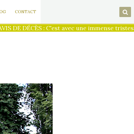
OG
CONTACT
S DE DÉCÈS : C'est avec une immense tristesse q