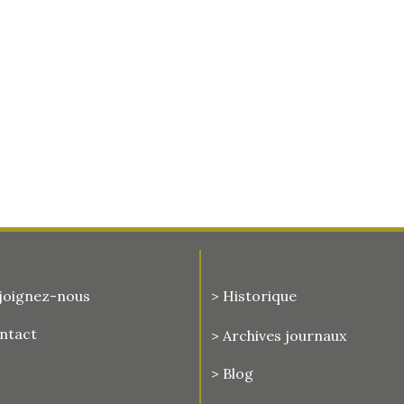
joignez-nous
> Historique
ontact
>
Archives journaux
> Blog