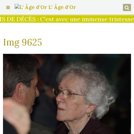
L' Âge d'Or
S DE DÉCÈS : C'est avec une immense tristesse q
Img 9625