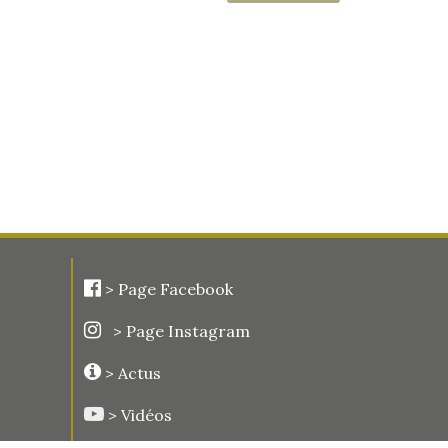
>
Page Facebook
> Page Instagram
> Actus
> Vidéos