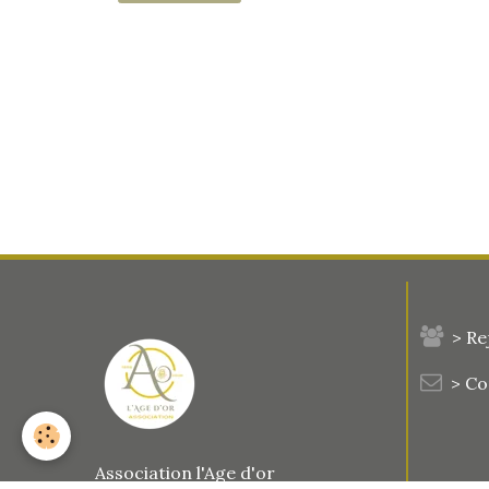
> Re
> C
Association l'Age d'or