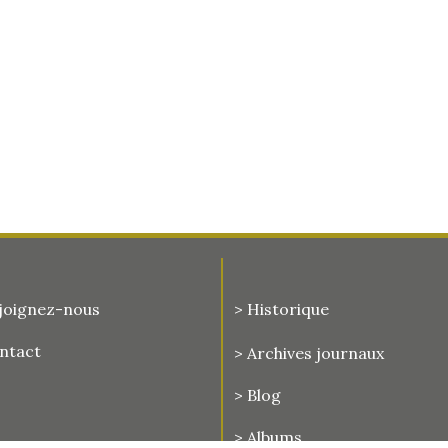
joignez-nous
> Historique
ontact
>
Archives journaux
> Blog
> Albums