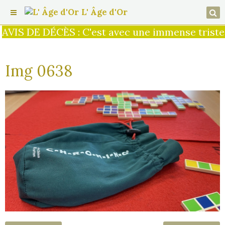
L' Âge d'Or
AVIS DE DÉCÈS : C'est avec une immense tristess
Img 0638