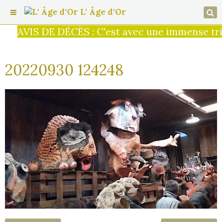
L' Âge d'Or
AVIS DE DÉCÈS : C'est avec une immense tris
20220930 124248