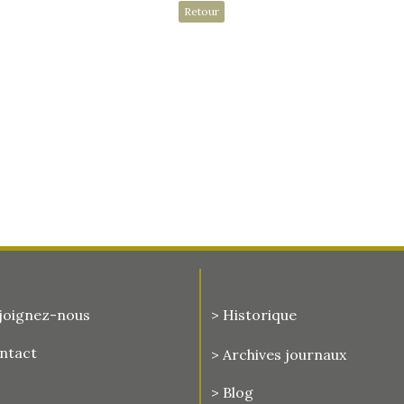
Retour
joignez-nous
> Historique
ontact
>
Archives journaux
> Blog