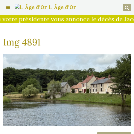
L' Âge d'Or
votre présidente vous annonce le décès de Jacqu
Img 4891