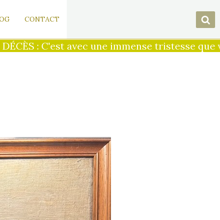
OG
CONTACT
S : C'est avec une immense tristesse que votre