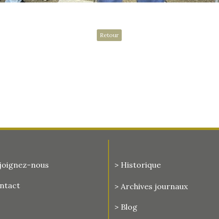
Retour
joignez-nous
> Historique
ontact
>
Archives journaux
> Blog