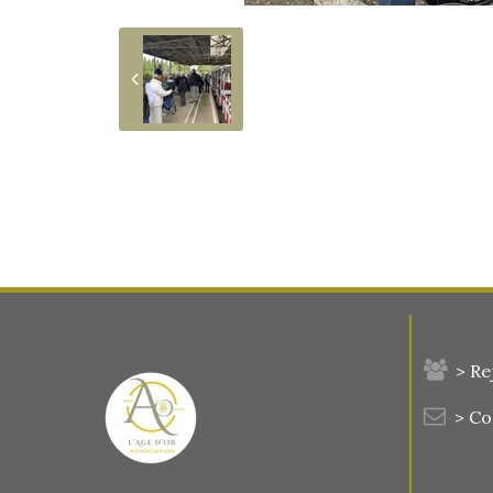
> Re
> C