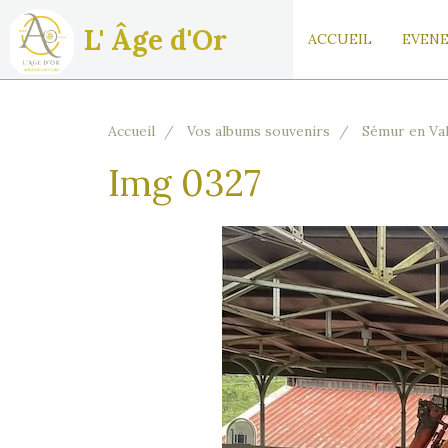
L' Âge d'Or
ACCUEIL
EVENE
Accueil
Vos albums souvenirs
Sémur en Va
Img 0327