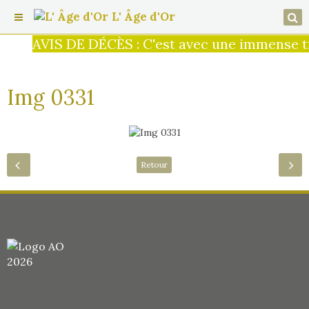
L' Âge d'Or
AVIS DE DÉCÈS : C'est avec une immense tri
Img 0331
Retour